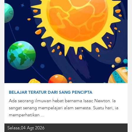
BELAJAR TERATUR DARI SANG PENCIPTA
Ada seorang ilmuwan hebat bernama Isaac Newton. Ia
sangat senang mempelajari alam semesta. Suatu hari, ia
memperhatikan ...
Selasa,04 Agt 2026