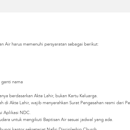
an Air harus memenuhi persyaratan sebagai berikut:
e ganti nama
anya berdasarkan Akte Lahir, bukan Kartu Keluarga.
di Akte Lahir, wajib menyerahkan Surat Pengesahan resmi dari Pe
ui Aplikasi NDC.
dara untuk mengikuti Baptisan Air sesuai jadwal yang ada.
bungi kantor sekretariat Nafiri Discipleship Church.