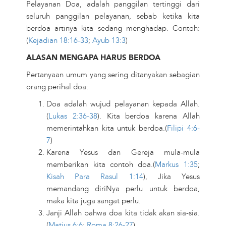
Pelayanan Doa, adalah panggilan tertinggi dari
seluruh panggilan pelayanan, sebab ketika kita
berdoa artinya kita sedang menghadap. Contoh:
(
Kejadian 18:16-33
;
Ayub 13:3
)
ALASAN MENGAPA HARUS BERDOA
Pertanyaan umum yang sering ditanyakan sebagian
orang perihal doa:
Doa adalah wujud pelayanan kepada Allah.
(
Lukas 2:36-38
). Kita berdoa karena Allah
memerintahkan kita untuk berdoa.(
Filipi 4:6-
7
)
Karena Yesus dan Gereja mula-mula
memberikan kita contoh doa.(
Markus 1:35
;
Kisah Para Rasul 1:14
), Jika Yesus
memandang diriNya perlu untuk berdoa,
maka kita juga sangat perlu.
Janji Allah bahwa doa kita tidak akan sia-sia.
(
Matius 6:6
;
Roma 8:26-27
).