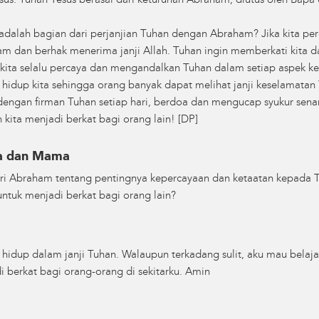
sus. Tuhan Yesus berasal dari keturunan Abraham, diutus oleh Bapa
dalah bagian dari perjanjian Tuhan dengan Abraham? Jika kita perc
am dan berhak menerima janji Allah. Tuhan ingin memberkati kita 
 kita selalu percaya dan mengandalkan Tuhan dalam setiap aspek keh
 hidup kita sehingga orang banyak dapat melihat janji keselamatan T
 dengan firman Tuhan setiap hari, berdoa dan mengucap syukur sen
 kita menjadi berkat bagi orang lain! [DP]
pa dan Mama
ari Abraham tentang pentingnya kepercayaan dan ketaatan kepada 
ntuk menjadi berkat bagi orang lain?
 hidup dalam janji Tuhan. Walaupun terkadang sulit, aku mau belajar
 berkat bagi orang-orang di sekitarku. Amin